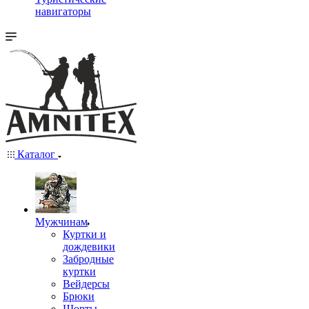
навигаторы
Каталог
Мужчинам
Куртки и
дождевики
Забродные
куртки
Вейдерсы
Брюки
Шорты