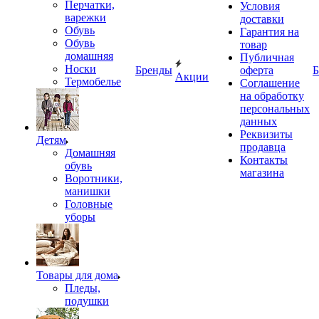
Перчатки,
Условия
варежки
доставки
Обувь
Гарантия на
Обувь
товар
домашняя
Публичная
Носки
Бренды
оферта
Б
Акции
Термобелье
Соглашение
на обработку
персональных
данных
Реквизиты
Детям
продавца
Домашняя
Контакты
обувь
магазина
Воротники,
манишки
Головные
уборы
Товары для дома
Пледы,
подушки