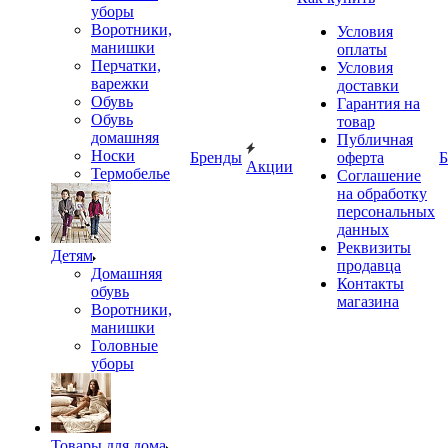
уборы
Воротники,
Условия
манишки
оплаты
Перчатки,
Условия
варежки
доставки
Обувь
Гарантия на
Обувь
товар
домашняя
Публичная
Носки
Бренды
оферта
Б
Акции
Термобелье
Соглашение
на обработку
персональных
данных
Реквизиты
Детям
продавца
Домашняя
Контакты
обувь
магазина
Воротники,
манишки
Головные
уборы
Товары для дома