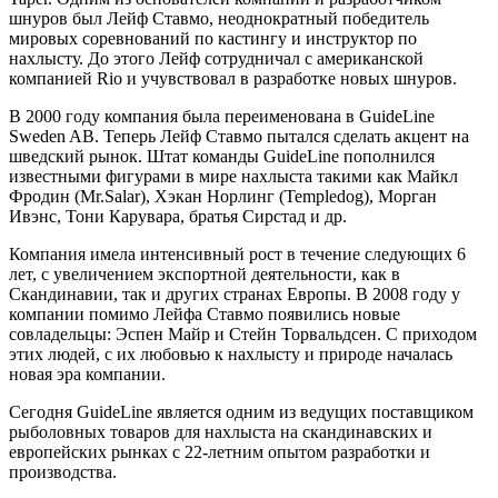
шнуров был Лейф Ставмо, неоднократный победитель
мировых соревнований по кастингу и инструктор по
нахлысту. До этого Лейф сотрудничал с американской
компанией Rio и учувствовал в разработке новых шнуров.
В 2000 году компания была переименована в GuideLine
Sweden AB. Теперь Лейф Ставмо пытался сделать акцент на
шведский рынок. Штат команды GuideLine пополнился
известными фигурами в мире нахлыста такими как Майкл
Фродин (Mr.Salar), Хэкан Норлинг (Templedog), Морган
Ивэнс, Тони Карувара, братья Сирстад и др.
Компания имела интенсивный рост в течение следующих 6
лет, с увеличением экспортной деятельности, как в
Скандинавии, так и других странах Европы. В 2008 году у
компании помимо Лейфа Ставмо появились новые
совладельцы: Эспен Майр и Стейн Торвальдсен. С приходом
этих людей, с их любовью к нахлысту и природе началась
новая эра компании.
Сегодня GuideLine является одним из ведущих поставщиком
рыболовных товаров для нахлыста на скандинавских и
европейских рынках с 22-летним опытом разработки и
производства.