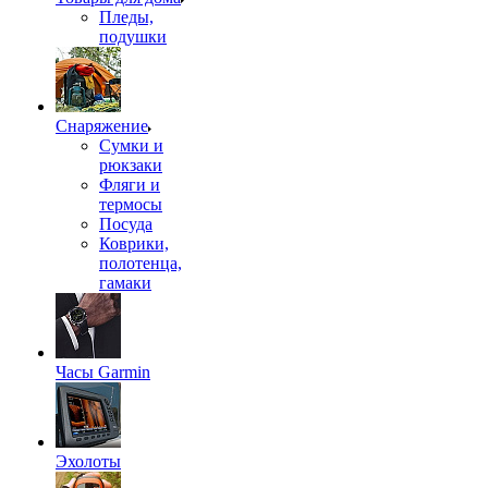
Пледы,
подушки
Снаряжение
Сумки и
рюкзаки
Фляги и
термосы
Посуда
Коврики,
полотенца,
гамаки
Часы Garmin
Эхолоты