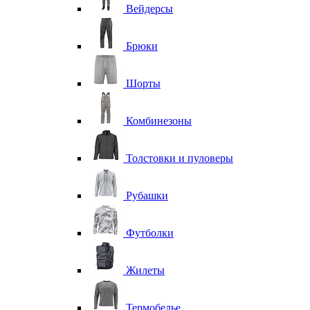
Вейдерсы
Брюки
Шорты
Комбинезоны
Толстовки и пуловеры
Рубашки
Футболки
Жилеты
Термобелье