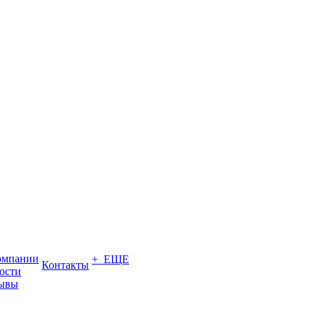
омпании
+ ЕЩЕ
Контакты
ости
ывы