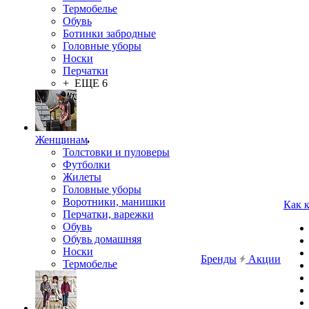
Термобелье
Обувь
Ботинки забродные
Головные уборы
Носки
Перчатки
+ ЕЩЕ 6
Женщинам
Толстовки и пуловеры
Футболки
Жилеты
Головные уборы
Воротники, манишки
Как 
Перчатки, варежки
Обувь
Обувь домашняя
Носки
Бренды
Акции
Термобелье