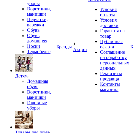
уборы
Воротники,
Условия
манишки
оплаты
Перчатки,
Условия
варежки
доставки
Обувь
Гарантия на
Обувь
товар
домашняя
Публичная
Носки
Бренды
оферта
Б
Акции
Термобелье
Соглашение
на обработку
персональных
данных
Реквизиты
Детям
продавца
Домашняя
Контакты
обувь
магазина
Воротники,
манишки
Головные
уборы
Товары для дома