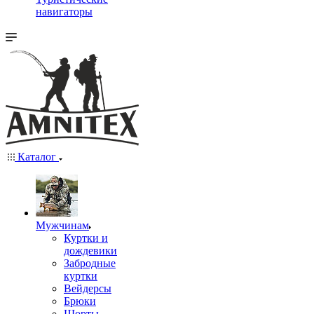
навигаторы
Каталог
Мужчинам
Куртки и
дождевики
Забродные
куртки
Вейдерсы
Брюки
Шорты