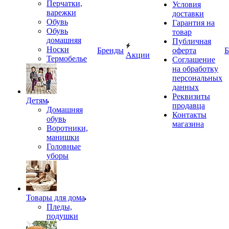
Перчатки,
Условия
варежки
доставки
Обувь
Гарантия на
Обувь
товар
домашняя
Публичная
Носки
Бренды
оферта
Б
Акции
Термобелье
Соглашение
на обработку
персональных
данных
Реквизиты
Детям
продавца
Домашняя
Контакты
обувь
магазина
Воротники,
манишки
Головные
уборы
Товары для дома
Пледы,
подушки