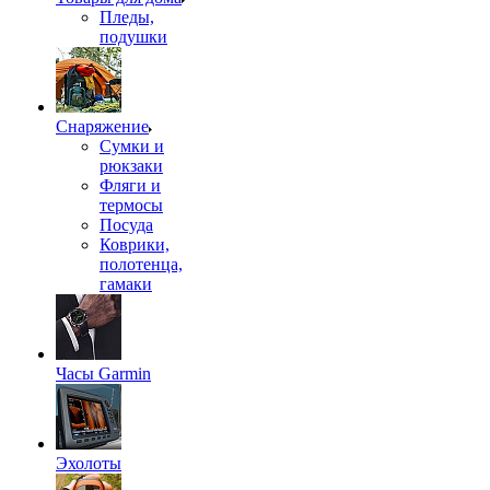
Пледы,
подушки
Снаряжение
Сумки и
рюкзаки
Фляги и
термосы
Посуда
Коврики,
полотенца,
гамаки
Часы Garmin
Эхолоты