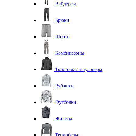
Вейдерсы
Брюки
Шорты
Комбинезоны
Толстовки и пуловеры
Рубашки
Футболки
Жилеты
Термобелье