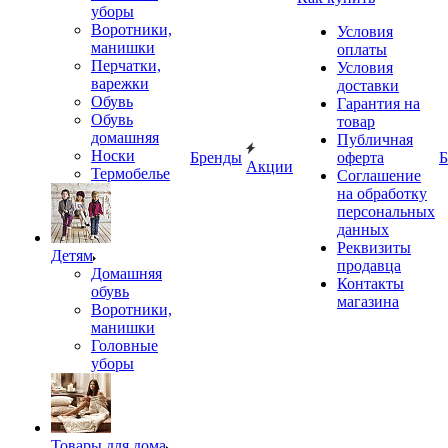
уборы
Воротники,
Условия
манишки
оплаты
Перчатки,
Условия
варежки
доставки
Обувь
Гарантия на
Обувь
товар
домашняя
Публичная
Носки
Бренды
оферта
Б
Акции
Термобелье
Соглашение
на обработку
персональных
данных
Реквизиты
Детям
продавца
Домашняя
Контакты
обувь
магазина
Воротники,
манишки
Головные
уборы
Товары для дома