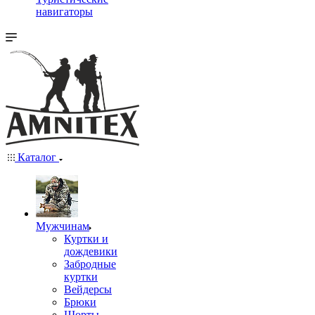
навигаторы
Каталог
Мужчинам
Куртки и
дождевики
Забродные
куртки
Вейдерсы
Брюки
Шорты