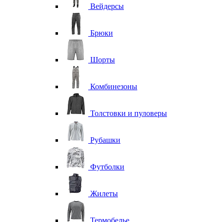
Вейдерсы
Брюки
Шорты
Комбинезоны
Толстовки и пуловеры
Рубашки
Футболки
Жилеты
Термобелье