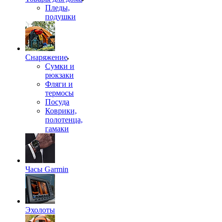
Пледы,
подушки
Снаряжение
Сумки и
рюкзаки
Фляги и
термосы
Посуда
Коврики,
полотенца,
гамаки
Часы Garmin
Эхолоты