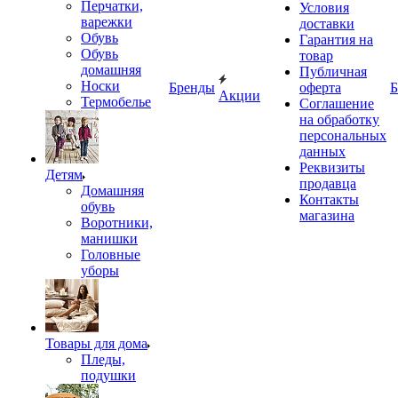
Перчатки,
Условия
варежки
доставки
Обувь
Гарантия на
Обувь
товар
домашняя
Публичная
Носки
Бренды
оферта
Б
Акции
Термобелье
Соглашение
на обработку
персональных
данных
Реквизиты
Детям
продавца
Домашняя
Контакты
обувь
магазина
Воротники,
манишки
Головные
уборы
Товары для дома
Пледы,
подушки