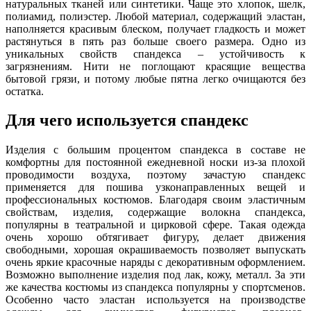
натуральных тканей или синтетики. Чаще это хлопок, шелк,
полиамид, полиэстер. Любой материал, содержащий эластан,
наполняется красивым блеском, получает гладкость и может
растянуться в пять раз больше своего размера. Одно из
уникальных свойств спандекса – устойчивость к
загрязнениям. Нити не поглощают красящие вещества
бытовой грязи, и потому любые пятна легко очищаются без
остатка.
Для чего используется спандекс
Изделия с большим процентом спандекса в составе не
комфортны для постоянной ежедневной носки из-за плохой
проводимости воздуха, поэтому зачастую спандекс
применяется для пошива узконаправленных вещей и
профессиональных костюмов. Благодаря своим эластичным
свойствам, изделия, содержащие волокна спандекса,
популярны в театральной и цирковой сфере. Такая одежда
очень хорошо обтягивает фигуру, делает движения
свободными, хорошая окрашиваемость позволяет выпускать
очень яркие красочные наряды с декоративным оформлением.
Возможно выполнение изделия под лак, кожу, металл. За эти
же качества костюмы из спандекса популярны у спортсменов.
Особенно часто эластан используется на производстве