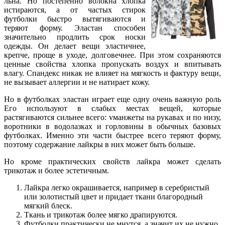
льна. Но постепенно волокна хлопка
истираются, а от частых стирок
футболки быстро вытягиваются и
теряют форму. Эластан способен
значительно продлить срок носки
одежды. Он делает вещи эластичнее,
крепче, проще в уходе, долговечнее. При этом сохраняются
ценные свойства хлопка пропускать воздух и впитывать
влагу. Спандекс никак не влияет на мягкость и фактуру вещи,
не вызывает аллергии и не натирает кожу.
Но в футболках эластан играет еще одну очень важную роль
Его используют в слабых местах вещей, которые
растягиваются сильнее всего: vманжеты на рукавах и по низу,
воротники в водолазках и горловины в обычных базовых
футболках. Именно эти части быстрее всего теряют форму,
поэтому содержание лайкры в них может быть больше.
Но кроме практических свойств лайкра может сделать
трикотаж и более эстетичным.
Лайкра легко окрашивается, например в серебристый
или золотистый цвет и придает ткани благородный
мягкий блеск.
Ткань и трикотаж более мягко драпируются.
Футболки практически не мнутся, а значит их не нужно