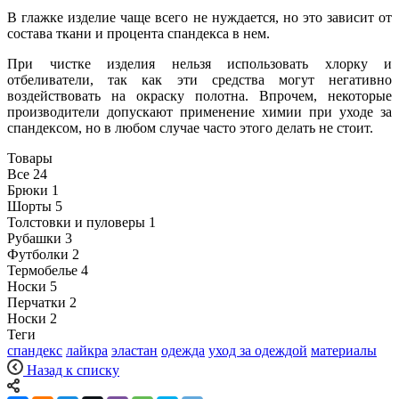
В глажке изделие чаще всего не нуждается, но это зависит от
состава ткани и процента спандекса в нем.
При чистке изделия нельзя использовать хлорку и
отбеливатели, так как эти средства могут негативно
воздействовать на окраску полотна. Впрочем, некоторые
производители допускают применение химии при уходе за
спандексом, но в любом случае часто этого делать не стоит.
Товары
Все
24
Брюки
1
Шорты
5
Толстовки и пуловеры
1
Рубашки
3
Футболки
2
Термобелье
4
Носки
5
Перчатки
2
Носки
2
Теги
спандекс
лайкра
эластан
одежда
уход за одеждой
материалы
Назад к списку