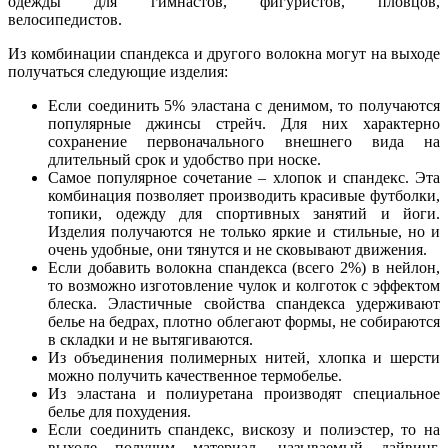
одежды для гимнастов, фигуристов, пловцов,
велосипедистов.
Из комбинации спандекса и другого волокна могут на выходе
получаться следующие изделия:
Если соединить 5% эластана с денимом, то получаются
популярные джинсы стрейч. Для них характерно
сохранение первоначального внешнего вида на
длительный срок и удобство при носке.
Самое популярное сочетание – хлопок и спандекс. Эта
комбинация позволяет производить красивые футболки,
топики, одежду для спортивных занятий и йоги.
Изделия получаются не только яркие и стильные, но и
очень удобные, они тянутся и не сковывают движения.
Если добавить волокна спандекса (всего 2%) в нейлон,
то возможно изготовление чулок и колготок с эффектом
блеска. Эластичные свойства спандекса удерживают
белье на бедрах, плотно облегают формы, не собираются
в складки и не вытягиваются.
Из объединения полимерных нитей, хлопка и шерсти
можно получить качественное термобелье.
Из эластана и полиуретана производят специальное
белье для похудения.
Если соединить спандекс, вискозу и полиэстер, то на
выходе получим материал, называемый дайвинг,