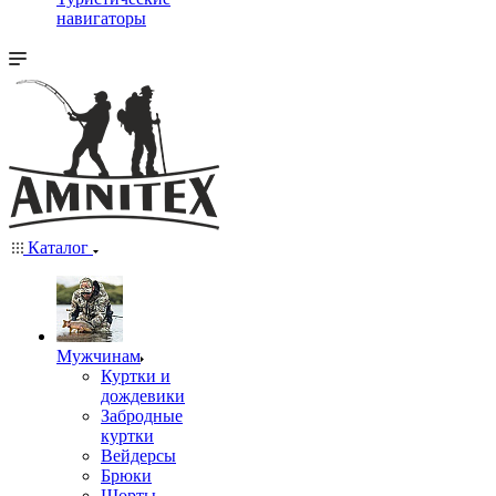
навигаторы
Каталог
Мужчинам
Куртки и
дождевики
Забродные
куртки
Вейдерсы
Брюки
Шорты