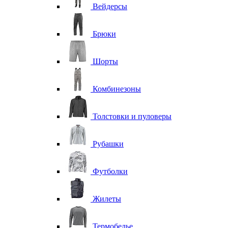
Вейдерсы
Брюки
Шорты
Комбинезоны
Толстовки и пуловеры
Рубашки
Футболки
Жилеты
Термобелье