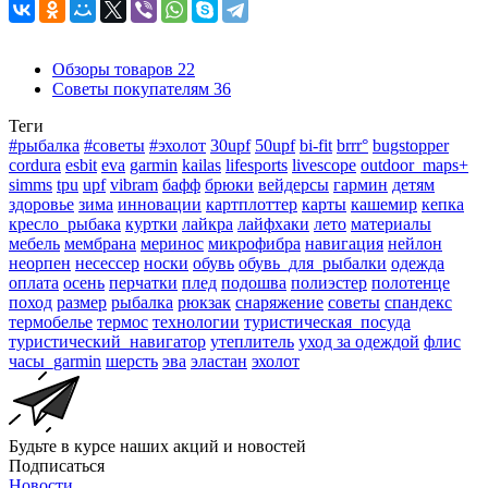
Обзоры товаров
22
Советы покупателям
36
Теги
#рыбалка
#советы
#эхолот
30upf
50upf
bi-fit
brrr°
bugstopper
cordura
esbit
eva
garmin
kailas
lifesports
livescope
outdoor_maps+
simms
tpu
upf
vibram
бафф
брюки
вейдерсы
гармин
детям
здоровье
зима
инновации
картплоттер
карты
кашемир
кепка
кресло_рыбака
куртки
лайкра
лайфхаки
лето
материалы
мебель
мембрана
меринос
микрофибра
навигация
нейлон
неорпен
несессер
носки
обувь
обувь_для_рыбалки
одежда
оплата
осень
перчатки
плед
подошва
полиэстер
полотенце
поход
размер
рыбалка
рюкзак
снаряжение
советы
спандекс
термобелье
термос
технологии
туристическая_посуда
туристический_навигатор
утеплитель
уход за одеждой
флис
часы_garmin
шерсть
эва
эластан
эхолот
Будьте в курсе наших акций и новостей
Подписаться
Новости