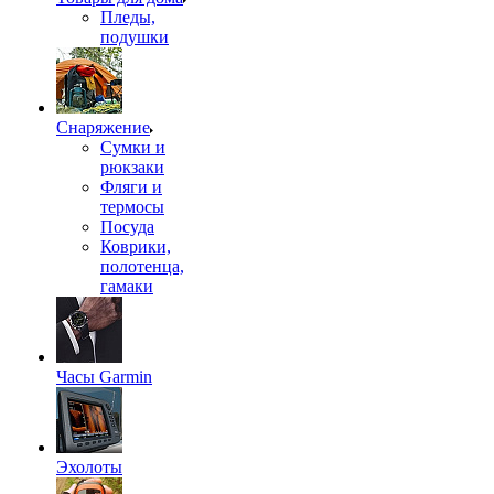
Пледы,
подушки
Снаряжение
Сумки и
рюкзаки
Фляги и
термосы
Посуда
Коврики,
полотенца,
гамаки
Часы Garmin
Эхолоты