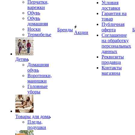
Перчатки,
Условия
варежки
доставки
Обувь
Гарантия на
Обувь
товар
домашняя
Публичная
Носки
Бренды
оферта
Б
Акции
Термобелье
Соглашение
на обработку
персональных
данных
Реквизиты
Детям
продавца
Домашняя
Контакты
обувь
магазина
Воротники,
манишки
Головные
уборы
Товары для дома
Пледы,
подушки