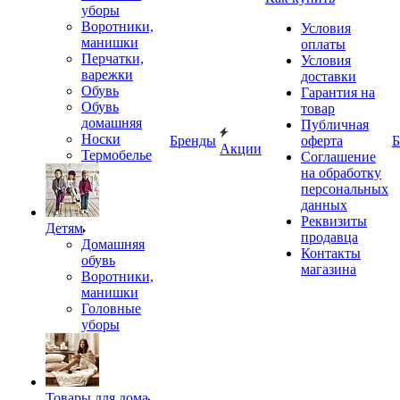
уборы
Воротники,
Условия
манишки
оплаты
Перчатки,
Условия
варежки
доставки
Обувь
Гарантия на
Обувь
товар
домашняя
Публичная
Носки
Бренды
оферта
Б
Акции
Термобелье
Соглашение
на обработку
персональных
данных
Реквизиты
Детям
продавца
Домашняя
Контакты
обувь
магазина
Воротники,
манишки
Головные
уборы
Товары для дома