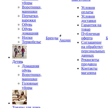
уборы
Воротники,
Условия
манишки
оплаты
Перчатки,
Условия
варежки
доставки
Обувь
Гарантия на
Обувь
товар
домашняя
Публичная
Носки
Бренды
оферта
Б
Акции
Термобелье
Соглашение
на обработку
персональных
данных
Реквизиты
Детям
продавца
Домашняя
Контакты
обувь
магазина
Воротники,
манишки
Головные
уборы
Товары для дома