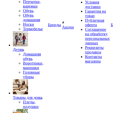
Перчатки,
Условия
варежки
доставки
Обувь
Гарантия на
Обувь
товар
домашняя
Публичная
Носки
Бренды
оферта
Б
Акции
Термобелье
Соглашение
на обработку
персональных
данных
Реквизиты
Детям
продавца
Домашняя
Контакты
обувь
магазина
Воротники,
манишки
Головные
уборы
Товары для дома
Пледы,
подушки