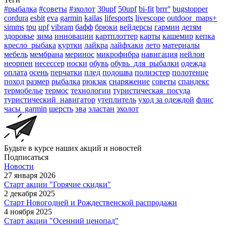
#рыбалка
#советы
#эхолот
30upf
50upf
bi-fit
brrr°
bugstopper
cordura
esbit
eva
garmin
kailas
lifesports
livescope
outdoor_maps+
simms
tpu
upf
vibram
бафф
брюки
вейдерсы
гармин
детям
здоровье
зима
инновации
картплоттер
карты
кашемир
кепка
кресло_рыбака
куртки
лайкра
лайфхаки
лето
материалы
мебель
мембрана
меринос
микрофибра
навигация
нейлон
неорпен
несессер
носки
обувь
обувь_для_рыбалки
одежда
оплата
осень
перчатки
плед
подошва
полиэстер
полотенце
поход
размер
рыбалка
рюкзак
снаряжение
советы
спандекс
термобелье
термос
технологии
туристическая_посуда
туристический_навигатор
утеплитель
уход за одеждой
флис
часы_garmin
шерсть
эва
эластан
эхолот
Будьте в курсе наших акций и новостей
Подписаться
Новости
27 января 2026
Старт акции "Горячие скидки"
2 декабря 2025
Старт Новогодней и Рождественской распродажи
4 ноября 2025
Старт акции "Осенний ценопад"