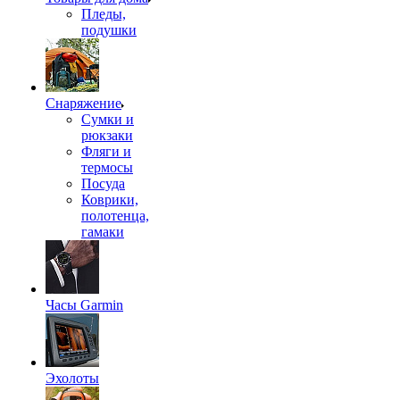
Пледы,
подушки
Снаряжение
Сумки и
рюкзаки
Фляги и
термосы
Посуда
Коврики,
полотенца,
гамаки
Часы Garmin
Эхолоты