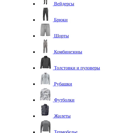
Вейдерсы
Брюки
Шорты
Комбинезоны
Толстовки и пуловеры
Рубашки
Футболки
Жилеты
Термобелье