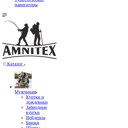
навигаторы
Каталог
Мужчинам
Куртки и
дождевики
Забродные
куртки
Вейдерсы
Брюки
Шорты