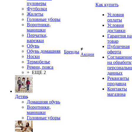
пуловеры
Как купить
Футболки
Жилеты
Условия
Головные уборы
оплаты
Воротники,
Условия
манишки
доставки
Перчатки,
Гарантия на
варежки
товар
Обувь
Публичная
Обувь домашняя
Бренды
оферта
Акции
Носки
Соглашение
Термобелье
на обработк
Ремни, пояса
персональн
+ ЕЩЕ 2
данных
Реквизиты
продавца
Контакты
магазина
Детям
Домашняя обувь
Воротники,
манишки
Головные уборы