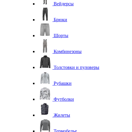
Вейдерсы
Брюки
Шорты
Комбинезоны
Толстовки и пуловеры
Рубашки
Футболки
Жилеты
Термобелье