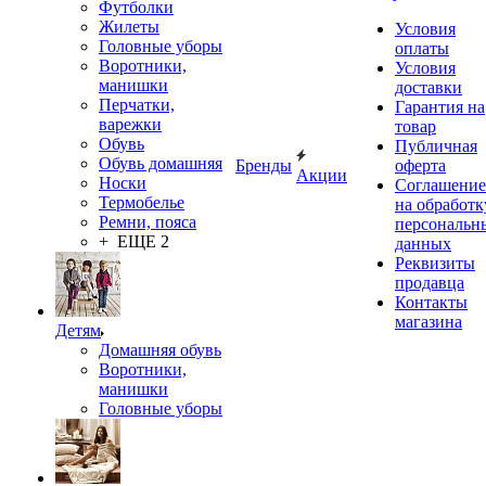
Футболки
Жилеты
Условия
Головные уборы
оплаты
Воротники,
Условия
манишки
доставки
Перчатки,
Гарантия на
варежки
товар
Обувь
Публичная
Обувь домашняя
Бренды
оферта
Акции
Носки
Соглашение
Термобелье
на обработк
Ремни, пояса
персональн
+ ЕЩЕ 2
данных
Реквизиты
продавца
Контакты
магазина
Детям
Домашняя обувь
Воротники,
манишки
Головные уборы