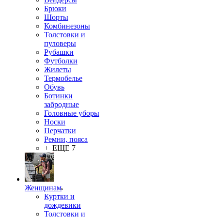
Брюки
Шорты
Комбинезоны
Толстовки и
пуловеры
Рубашки
Футболки
Жилеты
Термобелье
Обувь
Ботинки
забродные
Головные уборы
Носки
Перчатки
Ремни, пояса
+ ЕЩЕ 7
Женщинам
Куртки и
дождевики
Толстовки и