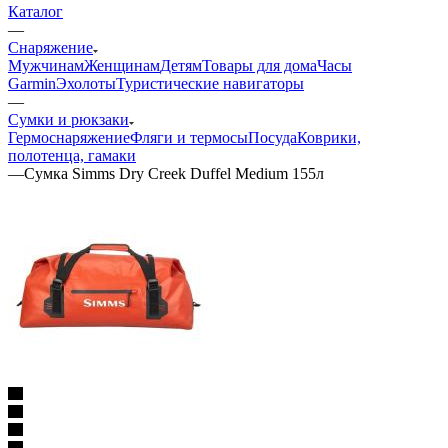
Каталог
—
Снаряжение
Мужчинам
Женщинам
Детям
Товары для дома
Часы
Garmin
Эхолоты
Туристические навигаторы
—
Сумки и рюкзаки
Гермоснаряжение
Фляги и термосы
Посуда
Коврики,
полотенца, гамаки
—
Сумка Simms Dry Creek Duffel Medium 155л